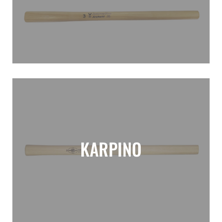
KARPINO
Manici martello carpentiere Carpino