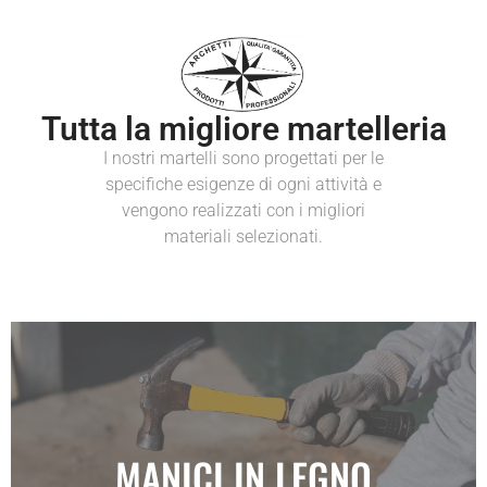
Tutta la migliore martelleria
I nostri martelli sono progettati per le
specifiche esigenze di ogni attività e
vengono realizzati con i migliori
materiali selezionati.
I migliori martelli per l'edilizia e la carpenteria, con
MANICI IN LEGNO
manici in legno e in sintex. Precisi, robusti e sempre