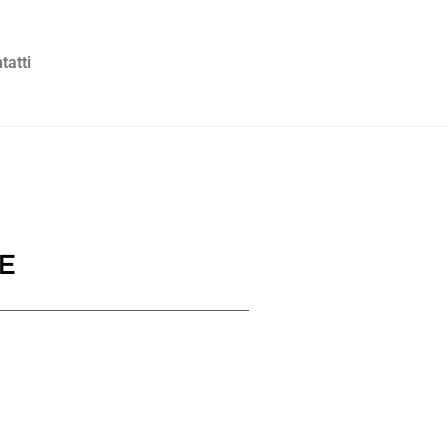
tatti
E